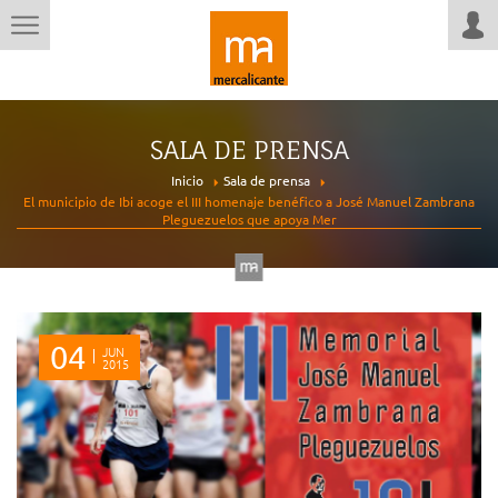
SALA DE PRENSA
Inicio
Sala de prensa
El municipio de Ibi acoge el III homenaje benéfico a José Manuel Zambrana
Pleguezuelos que apoya Mer
04
JUN
2015