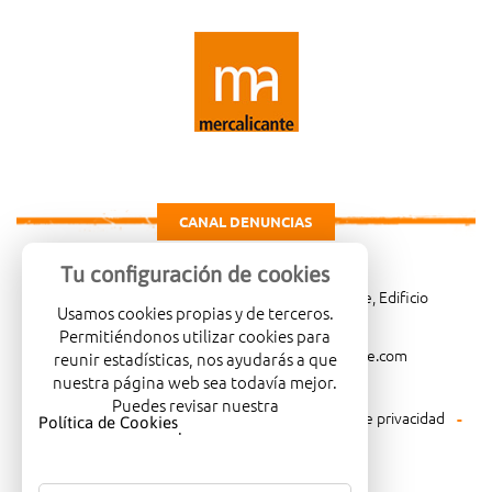
CANAL DENUNCIAS
Tu configuración de cookies
Carretera de Madrid Km. 4, 03114 Alicante, Edificio
Usamos cookies propias y de terceros.
Administrativo, planta 3ª
Permitiéndonos utilizar cookies para
966081001
merca@mercalicante.com
reunir estadísticas, nos ayudarás a que
nuestra página web sea todavía mejor.
Puedes revisar nuestra
Aviso legal
Política de cookies
Política de privacidad
Política de Cookies
.
Política medioambiental