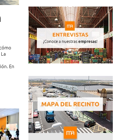
n
r cómo
 La
ión. En