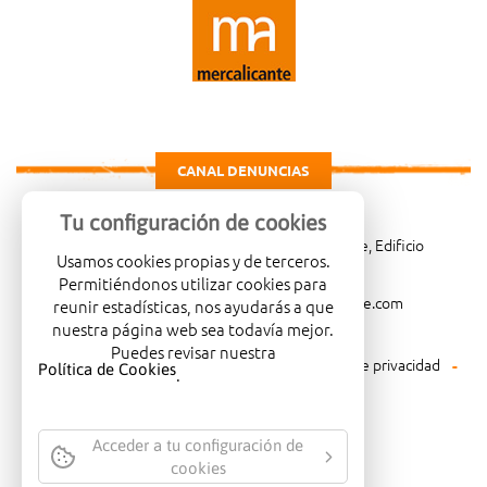
CANAL DENUNCIAS
Tu configuración de cookies
Carretera de Madrid Km. 4, 03114 Alicante, Edificio
Usamos cookies propias y de terceros.
Administrativo, planta 3ª
Permitiéndonos utilizar cookies para
966081001
merca@mercalicante.com
reunir estadísticas, nos ayudarás a que
nuestra página web sea todavía mejor.
Puedes revisar nuestra
Aviso legal
Política de cookies
Política de privacidad
Política de Cookies
.
Política medioambiental
Acceder a tu configuración de
cookies
EMPRESA CERTIFICADA CON EL