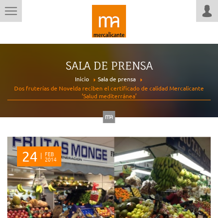
SALA DE PRENSA
Inicio
Sala de prensa
Dos fruterías de Novelda reciben el certificado de calidad Mercalicante
‘Salud mediterránea’
24
FEB
2014