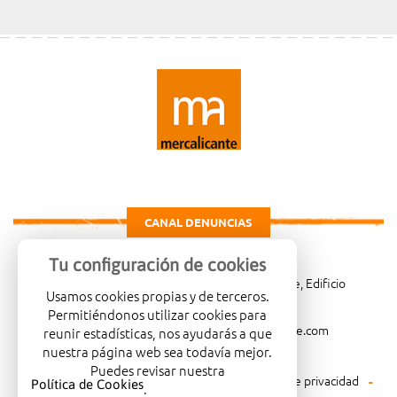
CANAL DENUNCIAS
Tu configuración de cookies
Carretera de Madrid Km. 4, 03114 Alicante, Edificio
Usamos cookies propias y de terceros.
Administrativo, planta 3ª
Permitiéndonos utilizar cookies para
966081001
merca@mercalicante.com
reunir estadísticas, nos ayudarás a que
nuestra página web sea todavía mejor.
Puedes revisar nuestra
Aviso legal
Política de cookies
Política de privacidad
Política de Cookies
.