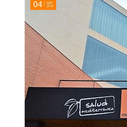
04
ABR
2019