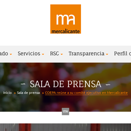
ado
Servicios
RSC
Transparencia
Perfil
SALA DE PRENSA
Inicio
Sala de prensa
COEPA reúne a su comité ejecutivo en Mercalicante