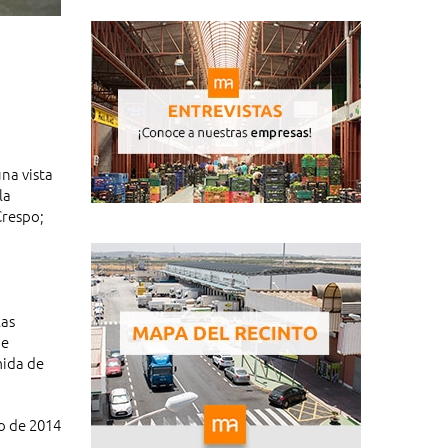
na vista
la
Crespo;
las
de
mida de
o de 2014