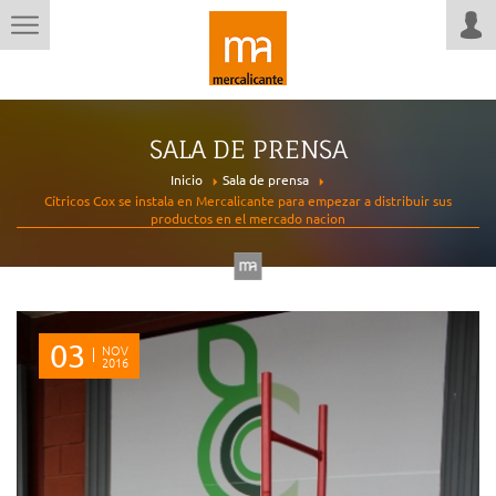
SALA DE PRENSA
Inicio
Sala de prensa
Cítricos Cox se instala en Mercalicante para empezar a distribuir sus
productos en el mercado nacion
03
NOV
2016