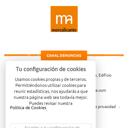
CANAL DENUNCIAS
Tu configuración de cookies
Carretera de Madrid Km. 4, 03114 Alicante, Edificio
Usamos cookies propias y de terceros.
Administrativo, planta 3ª
Permitiéndonos utilizar cookies para
966081001
merca@mercalicante.com
reunir estadísticas, nos ayudarás a que
nuestra página web sea todavía mejor.
Puedes revisar nuestra
Aviso legal
Política de cookies
Política de privacidad
Política de Cookies
.
Política medioambiental
Acceder a tu configuración de