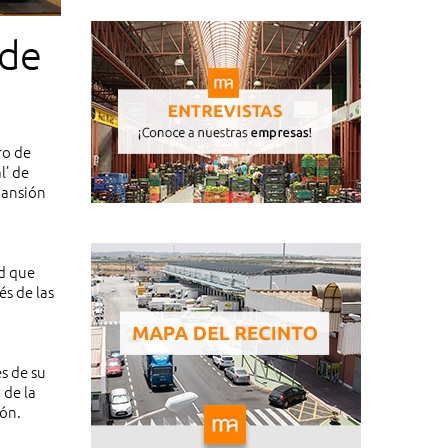
 de
ro de
l’ de
pansión
ad que
s de las
s de su
 de la
ión.