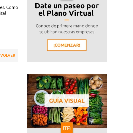
ores. Como
ital
VOLVER