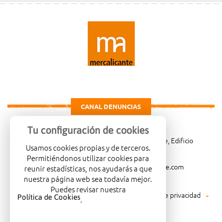
CANAL DENUNCIAS
Tu configuración de cookies
Carretera de Madrid Km. 4, 03114 Alicante, Edificio
Usamos cookies propias y de terceros.
Administrativo, planta 3ª
Permitiéndonos utilizar cookies para
966081001
merca@mercalicante.com
reunir estadísticas, nos ayudarás a que
nuestra página web sea todavía mejor.
Puedes revisar nuestra
Aviso legal
Política de cookies
Política de privacidad
Política de Cookies
.
Política medioambiental