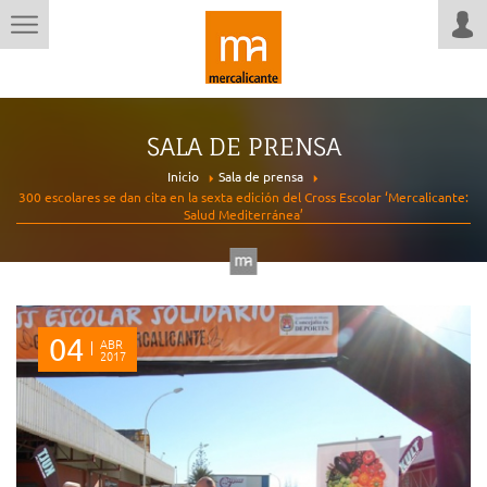
SALA DE PRENSA
Inicio
Sala de prensa
300 escolares se dan cita en la sexta edición del Cross Escolar ‘Mercalicante:
Salud Mediterránea’
04
ABR
2017