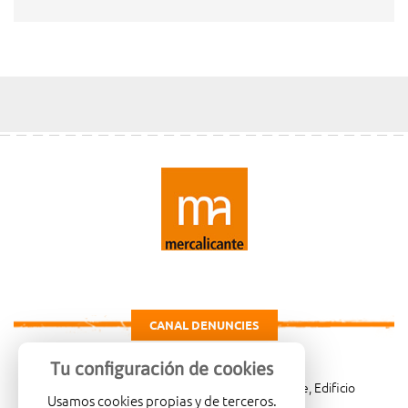
CANAL DENUNCIES
Tu configuración de cookies
Carretera de Madrid Km. 4, 03007 Alicante, Edificio
Usamos cookies propias y de terceros.
Administrativo, planta 3ª