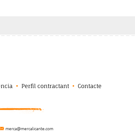
ència
Perfil contractant
Contacte
merca@mercalicante.com