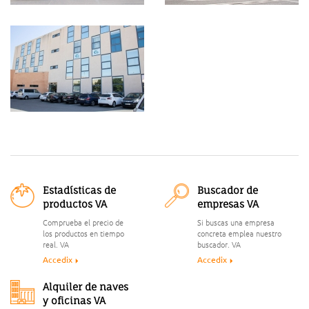
Estadísticas de
Buscador de
productos VA
empresas VA
Comprueba el precio de
Si buscas una empresa
los productos en tiempo
concreta emplea nuestro
real. VA
buscador. VA
Accedix
Accedix
Alquiler de naves
y oficinas VA