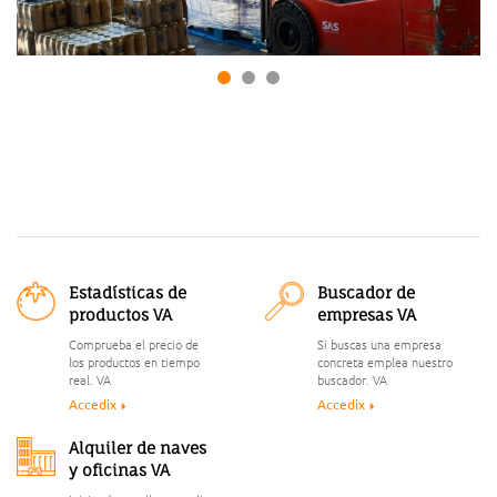
Estadísticas de
Buscador de
productos VA
empresas VA
Comprueba el precio de
Si buscas una empresa
los productos en tiempo
concreta emplea nuestro
real. VA
buscador. VA
Accedix
Accedix
Alquiler de naves
y oficinas VA