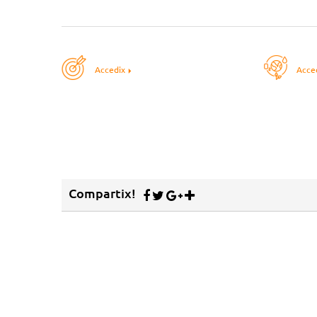
Accedix
Acce
Compartix!