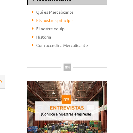
Quí es Mercalicante
Els nostres principis
El nostre equip
Història
Com accedir a Mercalicante
R