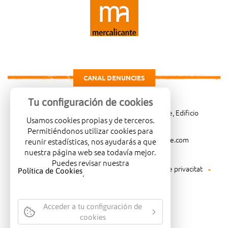
CANAL DENUNCIES
Tu configuración de cookies
Carretera de Madrid Km. 4, 03007 Alicante, Edificio
Usamos cookies propias y de terceros.
Administrativo, planta 3ª
Permitiéndonos utilizar cookies para
966081001
merca@mercalicante.com
reunir estadísticas, nos ayudarás a que
nuestra página web sea todavía mejor.
Puedes revisar nuestra
Avís legal
Política de cookies
Política de privacitat
Política de Cookies
.
Política mediambiental
Acceder a tu configuración de
cookies
EMPRESA CERTIFICADA AMB EL