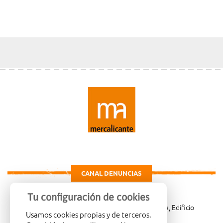
CANAL DENUNCIAS
Tu configuración de cookies
Carretera de Madrid Km. 4, 03114 Alicante, Edificio
Usamos cookies propias y de terceros.
Administrativo, planta 3ª