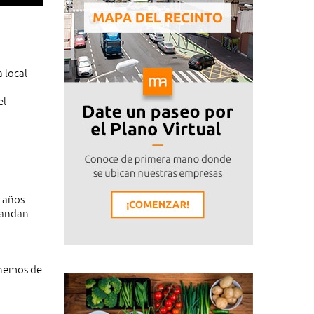
 local
el
s años
mandan
enemos de