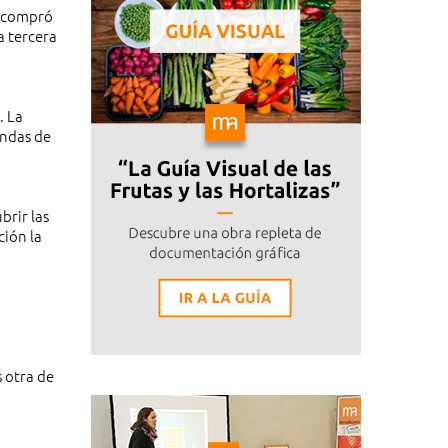
o compró
a tercera
. La
endas de
rir las
ción la
 otra de