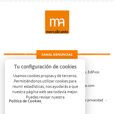
CANAL DENUNCIAS
Tu configuración de cookies
Carretera de Madrid Km. 4, 03114 Alicante, Edificio
Usamos cookies propias y de terceros.
Administrativo, planta 3ª
Permitiéndonos utilizar cookies para
966081001
merca@mercalicante.com
reunir estadísticas, nos ayudarás a que
nuestra página web sea todavía mejor.
Puedes revisar nuestra
Aviso legal
Política de cookies
Política de privacidad
Política de Cookies
.
Política medioambiental