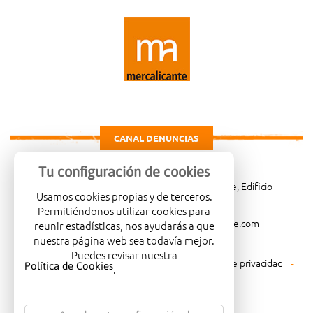
CANAL DENUNCIAS
Tu configuración de cookies
Carretera de Madrid Km. 4, 03114 Alicante, Edificio
Usamos cookies propias y de terceros.
Administrativo, planta 3ª
Permitiéndonos utilizar cookies para
966081001
merca@mercalicante.com
reunir estadísticas, nos ayudarás a que
nuestra página web sea todavía mejor.
Puedes revisar nuestra
Aviso legal
Política de cookies
Política de privacidad
Política de Cookies
.
Política medioambiental