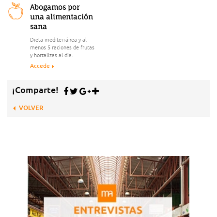
Abogamos por
una alimentación
sana
Dieta mediterránea y al
menos 5 raciones de frutas
y hortalizas al día.
Accede
¡Comparte!
VOLVER