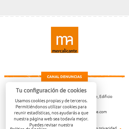
CANAL DENUNCIAS
Tu configuración de cookies
Carretera de Madrid Km. 4, 03114 Alicante, Edificio
Usamos cookies propias y de terceros.
Administrativo, planta 3ª
Permitiéndonos utilizar cookies para
966081001
merca@mercalicante.com
reunir estadísticas, nos ayudarás a que
nuestra página web sea todavía mejor.
Puedes revisar nuestra
Aviso legal
Política de cookies
Política de privacidad