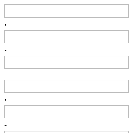
*
*
*
*