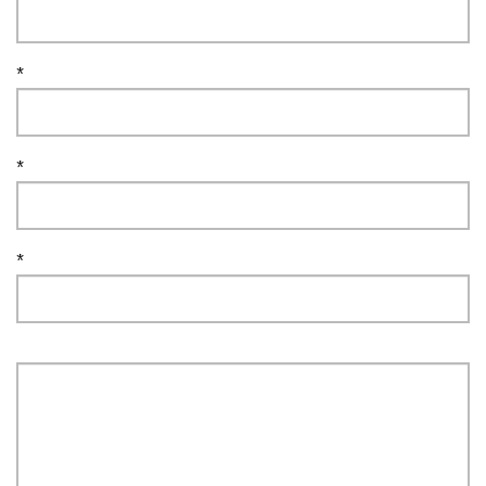
*
*
*