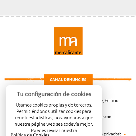
CANAL DENUNCIES
Tu configuración de cookies
Carretera de Madrid Km. 4, 03007 Alicante, Edificio
Usamos cookies propias y de terceros.
Administrativo, planta 3ª
Permitiéndonos utilizar cookies para
966081001
merca@mercalicante.com
reunir estadísticas, nos ayudarás a que
nuestra página web sea todavía mejor.
Puedes revisar nuestra
Avís legal
Política de cookies
Política de privacitat
Política de Cookies