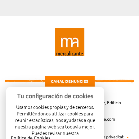
CANAL DENUNCIES
Tu configuración de cookies
Carretera de Madrid Km. 4, 03007 Alicante, Edificio
Usamos cookies propias y de terceros.
Administrativo, planta 3ª
Permitiéndonos utilizar cookies para
966081001
merca@mercalicante.com
reunir estadísticas, nos ayudarás a que
nuestra página web sea todavía mejor.
Puedes revisar nuestra
Avís legal
Política de cookies
Política de privacitat
Política de Cookies