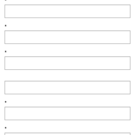
*
*
*
*