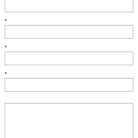
*
*
*