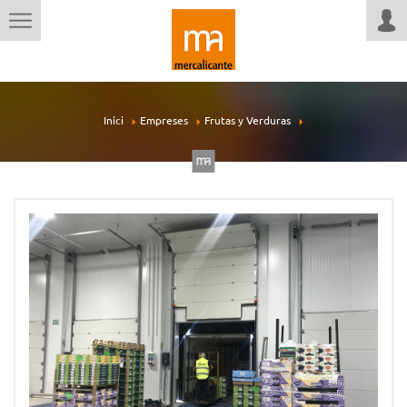
Inici
Empreses
Frutas y Verduras