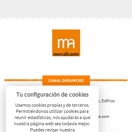
CANAL DENUNCIES
Tu configuración de cookies
Carretera de Madrid Km. 4, 03007 Alicante, Edificio
Usamos cookies propias y de terceros.
Administrativo, planta 3ª
Permitiéndonos utilizar cookies para
966081001
merca@mercalicante.com
reunir estadísticas, nos ayudarás a que
nuestra página web sea todavía mejor.
Puedes revisar nuestra