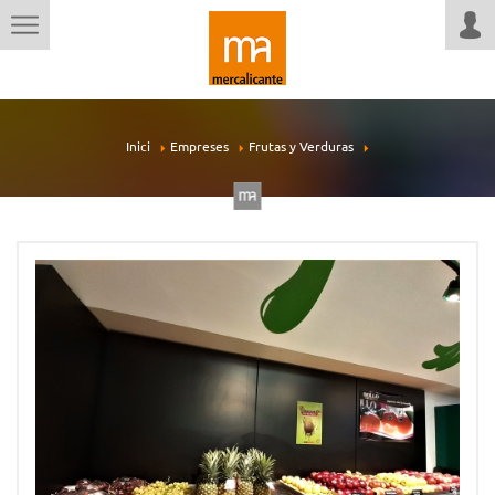
Inici
Empreses
Frutas y Verduras