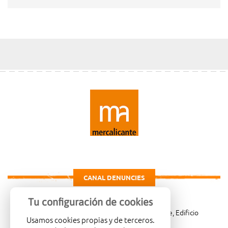
CANAL DENUNCIES
Tu configuración de cookies
Carretera de Madrid Km. 4, 03007 Alicante, Edificio
Usamos cookies propias y de terceros.
Administrativo, planta 3ª