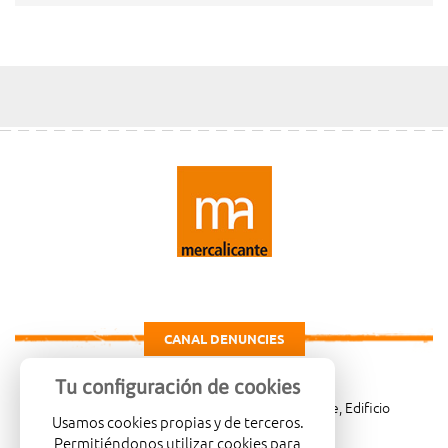
CANAL DENUNCIES
Tu configuración de cookies
Carretera de Madrid Km. 4, 03007 Alicante, Edificio
Usamos cookies propias y de terceros.
Administrativo, planta 3ª
Permitiéndonos utilizar cookies para