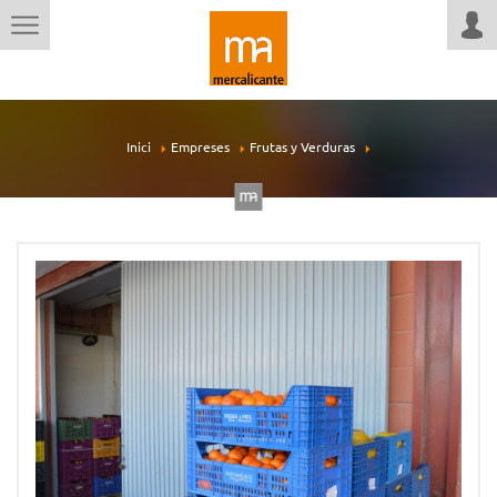
Inici
Empreses
Frutas y Verduras