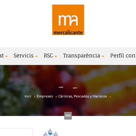
at
Servicis
RSC
Transparència
Perfil con
Inici
Empreses
Cárnicas, Pescados y Mariscos