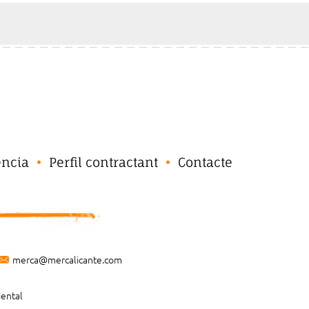
ència
Perfil contractant
Contacte
merca@mercalicante.com
iental