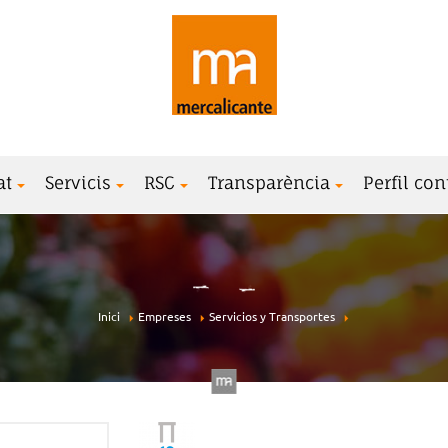
at
Servicis
RSC
Transparència
Perfil con
Inici
Empreses
Servicios y Transportes