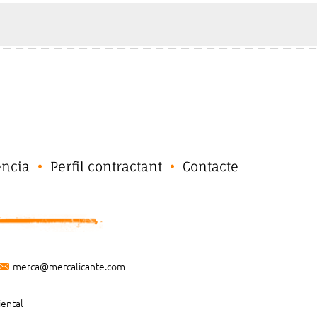
ència
Perfil contractant
Contacte
merca@mercalicante.com
iental