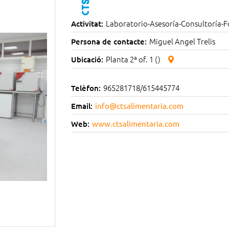
Laboratorio-Asesoría-Consultoría-F
Activitat:
Miguel Angel Trelis
Persona de contacte:
Planta 2ª of. 1 ()
Ubicació:
965281718/615445774
Telèfon:
Email:
info@ctsalimentaria.com
Web:
www.ctsalimentaria.com