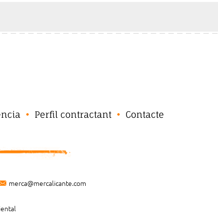
ència
Perfil contractant
Contacte
merca@mercalicante.com
iental