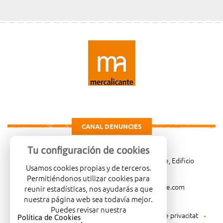
CANAL DENUNCIES
Tu configuración de cookies
Carretera de Madrid Km. 4, 03007 Alicante, Edificio
Usamos cookies propias y de terceros.
Administrativo, planta 3ª
Permitiéndonos utilizar cookies para
966081001
merca@mercalicante.com
reunir estadísticas, nos ayudarás a que
nuestra página web sea todavía mejor.
Puedes revisar nuestra
Avís legal
Política de cookies
Política de privacitat
Política de Cookies
.