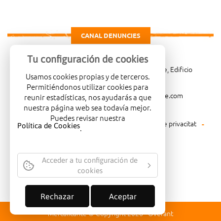
CANAL DENUNCIES
Tu configuración de cookies
Carretera de Madrid Km. 4, 03007 Alicante, Edificio
Usamos cookies propias y de terceros.
Administrativo, planta 3ª
Permitiéndonos utilizar cookies para
966081001
merca@mercalicante.com
reunir estadísticas, nos ayudarás a que
nuestra página web sea todavía mejor.
Puedes revisar nuestra
Avís legal
Política de cookies
Política de privacitat
Política de Cookies
.
Política mediambiental
Acceder a tu configuración de
cookies
EMPRESA CERTIFICADA AMB EL
SEGELL DE QUALITAT ISO-14001
Rechazar
Aceptar
Mercalicante © Copyright 2026 -
Overant