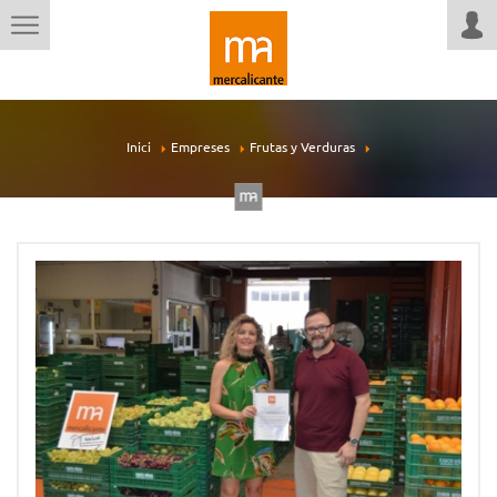
Inici
Empreses
Frutas y Verduras