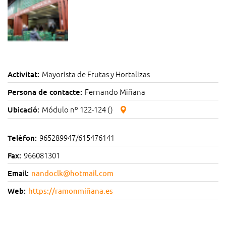
Mayorista de Frutas y Hortalizas
Activitat:
Fernando Miñana
Persona de contacte:
Módulo nº 122-124 ()
Ubicació:
965289947/615476141
Telèfon:
966081301
Fax:
Email:
nandoclk@hotmail.com
Web:
https://ramonmiñana.es