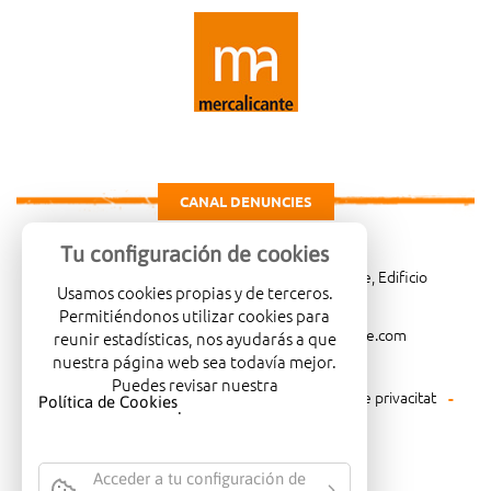
CANAL DENUNCIES
Tu configuración de cookies
Carretera de Madrid Km. 4, 03007 Alicante, Edificio
Usamos cookies propias y de terceros.
Administrativo, planta 3ª
Permitiéndonos utilizar cookies para
966081001
merca@mercalicante.com
reunir estadísticas, nos ayudarás a que
nuestra página web sea todavía mejor.
Puedes revisar nuestra
Avís legal
Política de cookies
Política de privacitat
Política de Cookies
.
Política mediambiental
Acceder a tu configuración de