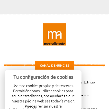
CANAL DENUNCIES
Tu configuración de cookies
Carretera de Madrid Km. 4, 03007 Alicante, Edificio
Usamos cookies propias y de terceros.
Administrativo, planta 3ª
Permitiéndonos utilizar cookies para
966081001
merca@mercalicante.com
reunir estadísticas, nos ayudarás a que
nuestra página web sea todavía mejor.
Puedes revisar nuestra
Avís legal
Política de cookies
Política de privacitat