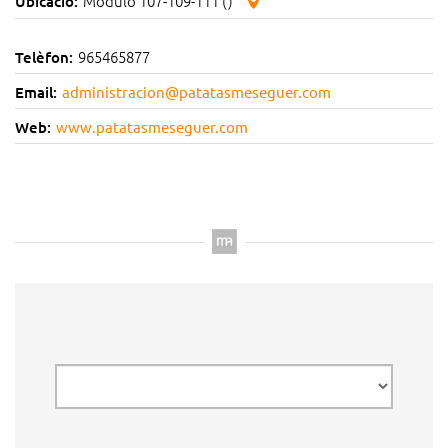
Modulo 107-109-111 ()
Ubicació:
965465877
Telèfon:
Email:
administracion@patatasmeseguer.com
Web:
www.patatasmeseguer.com