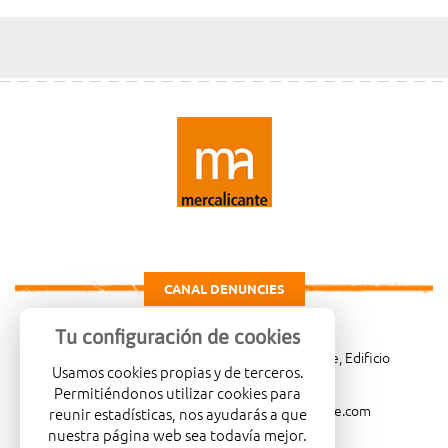
CANAL DENUNCIES
Tu configuración de cookies
Carretera de Madrid Km. 4, 03007 Alicante, Edificio
Usamos cookies propias y de terceros.
Administrativo, planta 3ª
Permitiéndonos utilizar cookies para
966081001
merca@mercalicante.com
reunir estadísticas, nos ayudarás a que
nuestra página web sea todavía mejor.