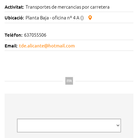
Transportes de mercancias por carretera
Activitat:
Planta Baja - oficina nº 4 A ()
Ubicació:
637055506
Telèfon:
Email:
tde.alicante@hotmail.com