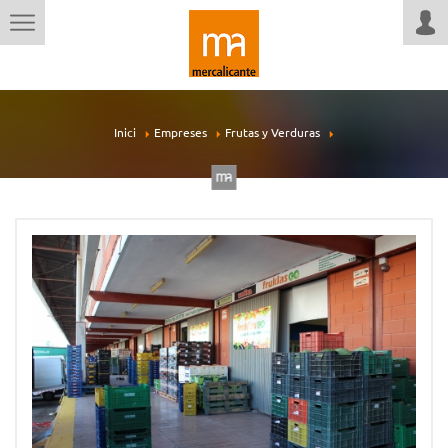
Inici
Empreses
Frutas y Verduras