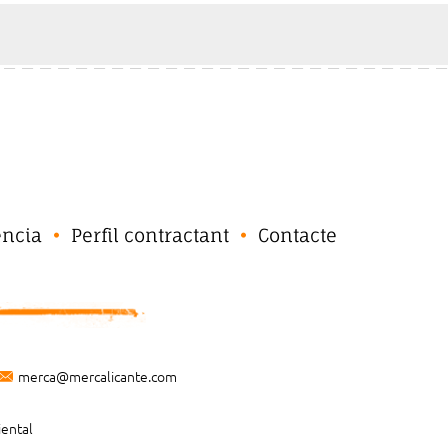
ència
Perfil contractant
Contacte
merca@mercalicante.com
iental