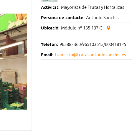
Mayorista de Frutas y Hortalizas
Activitat:
Antonio Sanchis
Persona de contacte:
Módulo nº 135-137 ()
Ubicació:
965882360/965103615/600418125
Telèfon:
Email:
francisca@frutasantoniosanchis.es