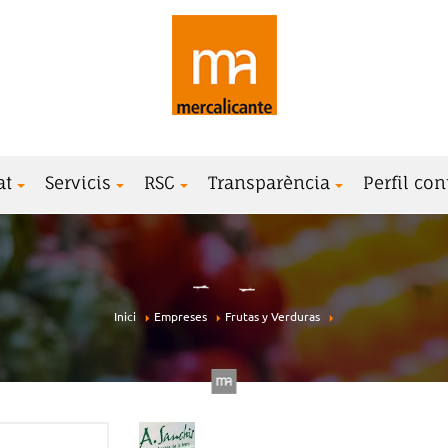
at
Servicis
RSC
Transparència
Perfil con
Inici
Empreses
Frutas y Verduras