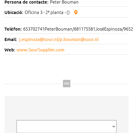
Peter Bouman
Persona de contacte:
Oficina 3 - 2ª planta - ()
Ubicació:
653702741PeterBouman/681175581JoséEspinoza/965
Telèfon:
Email:
j.espinoza@sour.nl
/
p.bouman@sour.nl
Web:
www.SourSupplier.com