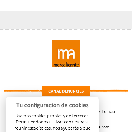
CANAL DENUNCIES
Tu configuración de cookies
Carretera de Madrid Km. 4, 03007 Alicante, Edificio
Usamos cookies propias y de terceros.
Administrativo, planta 3ª
Permitiéndonos utilizar cookies para
966081001
merca@mercalicante.com
reunir estadísticas, nos ayudarás a que