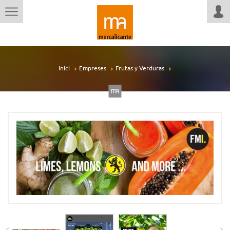
Inici
Empreses
Frutas y Verduras