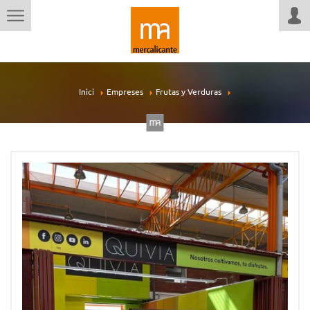
Inici
Empreses
Frutas y Verduras