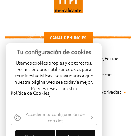
CANAL DENUNCIES
Tu configuración de cookies
Carretera de Madrid Km. 4, 03007 Alicante, Edificio
Usamos cookies propias y de terceros.
Administrativo, planta 3ª
Permitiéndonos utilizar cookies para
966081001
merca@mercalicante.com
reunir estadísticas, nos ayudarás a que
nuestra página web sea todavía mejor.
Puedes revisar nuestra
Avís legal
Política de cookies
Política de privacitat
Política de Cookies
.
Política mediambiental
Acceder a tu configuración de
cookies
EMPRESA CERTIFICADA AMB EL
SEGELL DE QUALITAT ISO-14001