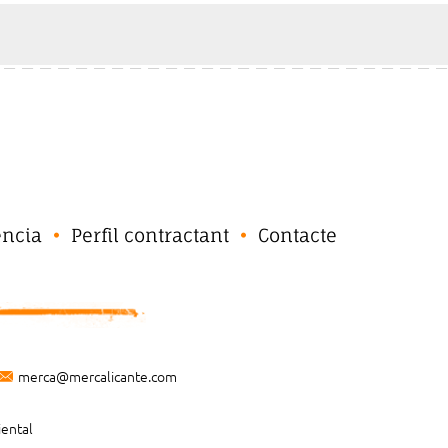
ència
Perfil contractant
Contacte
merca@mercalicante.com
iental