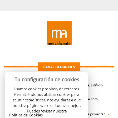
CANAL DENUNCIES
Tu configuración de cookies
Carretera de Madrid Km. 4, 03007 Alicante, Edificio
Usamos cookies propias y de terceros.
Administrativo, planta 3ª
Permitiéndonos utilizar cookies para
966081001
merca@mercalicante.com
reunir estadísticas, nos ayudarás a que
nuestra página web sea todavía mejor.
Puedes revisar nuestra
Avís legal
Política de cookies
Política de privacitat
Política de Cookies
.