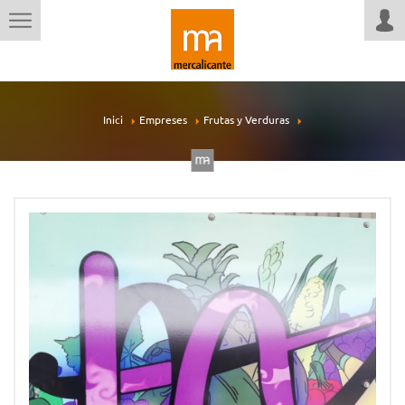
Inici
Empreses
Frutas y Verduras