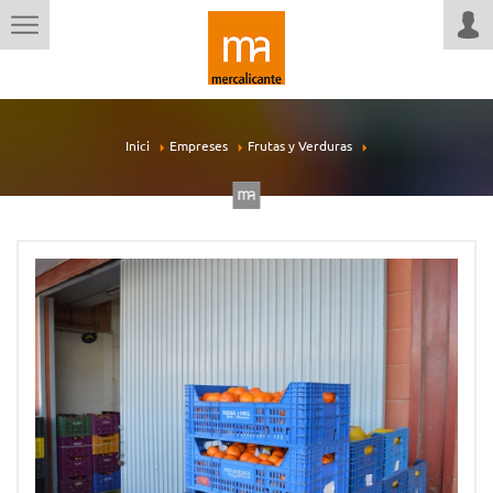
Inici
Empreses
Frutas y Verduras