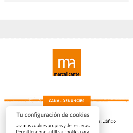
CANAL DENUNCIES
Tu configuración de cookies
Carretera de Madrid Km. 4, 03007 Alicante, Edificio
Usamos cookies propias y de terceros.
Administrativo, planta 3ª
Permitiéndonos utilizar cookies para