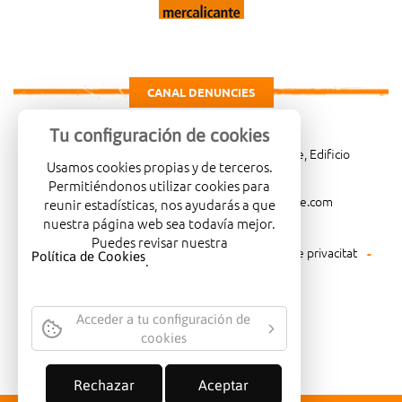
CANAL DENUNCIES
Tu configuración de cookies
Carretera de Madrid Km. 4, 03007 Alicante, Edificio
Usamos cookies propias y de terceros.
Administrativo, planta 3ª
Permitiéndonos utilizar cookies para
966081001
merca@mercalicante.com
reunir estadísticas, nos ayudarás a que
nuestra página web sea todavía mejor.
Puedes revisar nuestra
Avís legal
Política de cookies
Política de privacitat
Política de Cookies
.
Política mediambiental
Acceder a tu configuración de
cookies
EMPRESA CERTIFICADA AMB EL
SEGELL DE QUALITAT ISO-14001
Rechazar
Aceptar