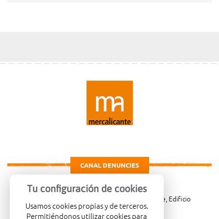
CANAL DENUNCIES
Tu configuración de cookies
Carretera de Madrid Km. 4, 03007 Alicante, Edificio
Usamos cookies propias y de terceros.
Administrativo, planta 3ª
Permitiéndonos utilizar cookies para