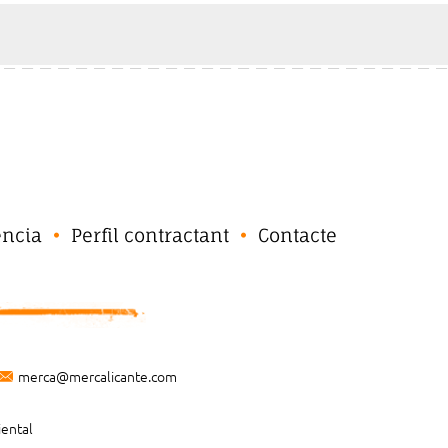
ència
Perfil contractant
Contacte
merca@mercalicante.com
iental