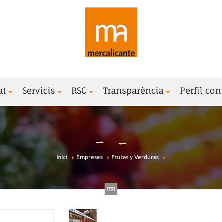
at
Servicis
RSC
Transparència
Perfil con
Inici
Empreses
Frutas y Verduras