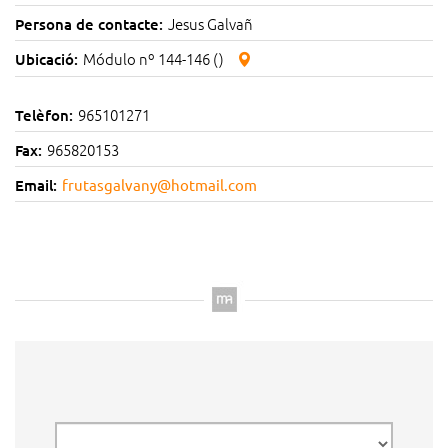
Jesus Galvañ
Persona de contacte:
Módulo nº 144-146 ()
Ubicació:
965101271
Telèfon:
965820153
Fax:
Email:
frutasgalvany@hotmail.com