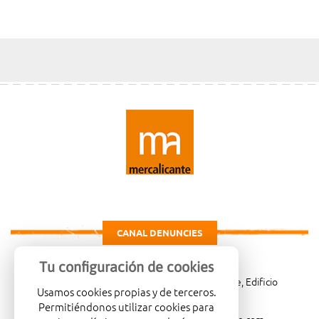
CANAL DENUNCIES
Tu configuración de cookies
Carretera de Madrid Km. 4, 03007 Alicante, Edificio
Usamos cookies propias y de terceros.
Administrativo, planta 3ª
Permitiéndonos utilizar cookies para
966081001
merca@mercalicante.com