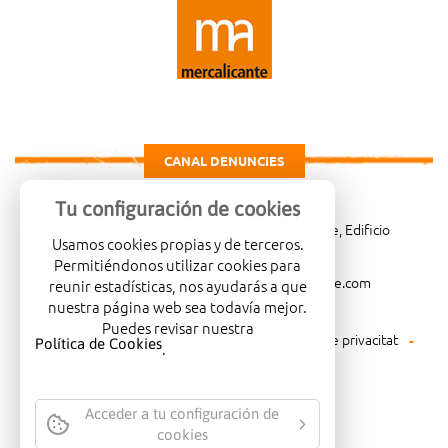
CANAL DENUNCIES
Tu configuración de cookies
Carretera de Madrid Km. 4, 03007 Alicante, Edificio
Usamos cookies propias y de terceros.
Administrativo, planta 3ª
Permitiéndonos utilizar cookies para
966081001
merca@mercalicante.com
reunir estadísticas, nos ayudarás a que
nuestra página web sea todavía mejor.
Puedes revisar nuestra
Avís legal
Política de cookies
Política de privacitat
Política de Cookies
.
Política mediambiental
Acceder a tu configuración de
cookies
EMPRESA CERTIFICADA AMB EL