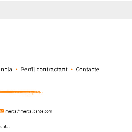
ència
Perfil contractant
Contacte
merca@mercalicante.com
iental